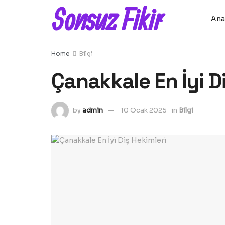
Sonsuz Fikir
Ana
Home
Bilgi
Çanakkale En İyi D
by
admin
10 Ocak 2025
in
Bilgi