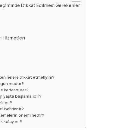
Seçiminde Dikkat Edilmesi Gerekenler
ı Hizmetleri
ken nelere dikkat etmeliyim?
uygun mudur?
 ne kadar sürer?
gi yaşta başlamalıdır?
rir mi?
l belirlenir?
lzemelerin önemi nedir?
k kolay mı?