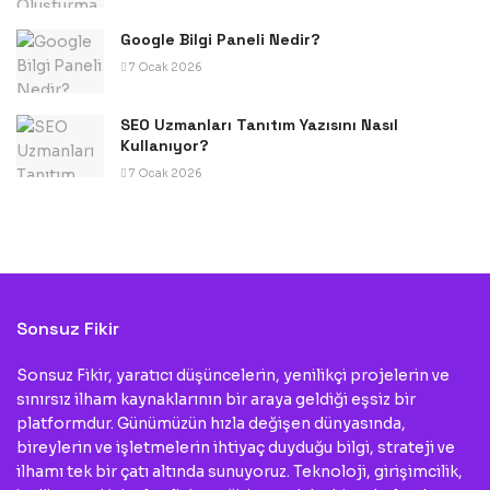
Google Bilgi Paneli Nedir?
7 Ocak 2026
SEO Uzmanları Tanıtım Yazısını Nasıl
Kullanıyor?
7 Ocak 2026
Sonsuz Fikir
Sonsuz Fikir, yaratıcı düşüncelerin, yenilikçi projelerin ve
sınırsız ilham kaynaklarının bir araya geldiği eşsiz bir
platformdur. Günümüzün hızla değişen dünyasında,
bireylerin ve işletmelerin ihtiyaç duyduğu bilgi, strateji ve
ilhamı tek bir çatı altında sunuyoruz. Teknoloji, girişimcilik,