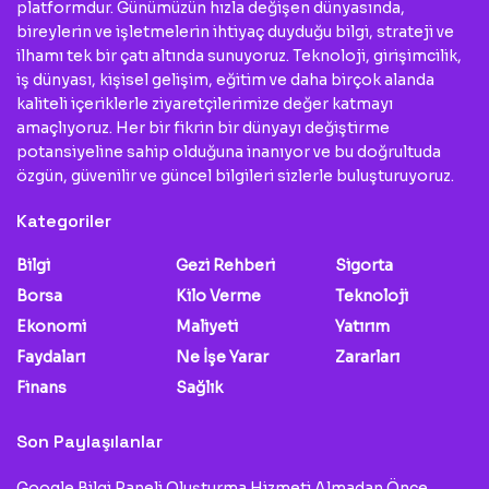
platformdur. Günümüzün hızla değişen dünyasında,
bireylerin ve işletmelerin ihtiyaç duyduğu bilgi, strateji ve
ilhamı tek bir çatı altında sunuyoruz. Teknoloji, girişimcilik,
iş dünyası, kişisel gelişim, eğitim ve daha birçok alanda
kaliteli içeriklerle ziyaretçilerimize değer katmayı
amaçlıyoruz. Her bir fikrin bir dünyayı değiştirme
potansiyeline sahip olduğuna inanıyor ve bu doğrultuda
özgün, güvenilir ve güncel bilgileri sizlerle buluşturuyoruz.
Kategoriler
Bilgi
Gezi Rehberi
Sigorta
Borsa
Kilo Verme
Teknoloji
Ekonomi
Maliyeti
Yatırım
Faydaları
Ne İşe Yarar
Zararları
Finans
Sağlık
Son Paylaşılanlar
Google Bilgi Paneli Oluşturma Hizmeti Almadan Önce