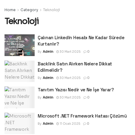
Home
Category
Teknoloji
Teknoloji
Çalınan LinkedIn Hesabı Ne Kadar Sürede
Kurtarılır?
By
Admin
30 Mart 2025
0
Backlink Satın Alırken Nelere Dikkat
Edilmelidir?
By
Admin
30 Mart 2025
0
Tanıtım Yazısı Nedir ve Ne İşe Yarar?
By
Admin
30 Mart 2025
0
Microsoft .NET Framework Hatası Çözümü
By
Admin
11 Ocak 2025
0