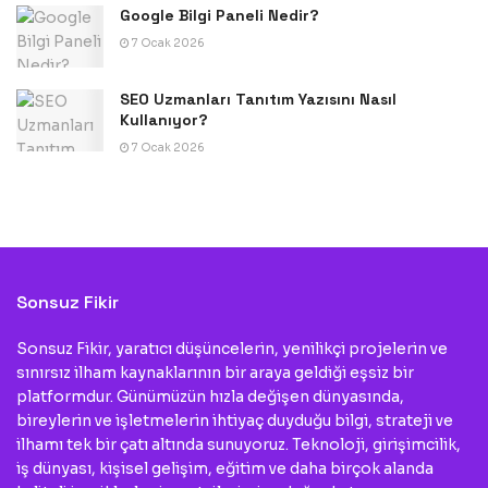
Google Bilgi Paneli Nedir?
7 Ocak 2026
SEO Uzmanları Tanıtım Yazısını Nasıl
Kullanıyor?
7 Ocak 2026
Sonsuz Fikir
Sonsuz Fikir, yaratıcı düşüncelerin, yenilikçi projelerin ve
sınırsız ilham kaynaklarının bir araya geldiği eşsiz bir
platformdur. Günümüzün hızla değişen dünyasında,
bireylerin ve işletmelerin ihtiyaç duyduğu bilgi, strateji ve
ilhamı tek bir çatı altında sunuyoruz. Teknoloji, girişimcilik,
iş dünyası, kişisel gelişim, eğitim ve daha birçok alanda