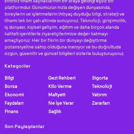
sınırsız ilham kaynaklarının bir araya geldiği eşsiz bir
platformdur. Günümüzün hızla değişen dünyasında,
bireylerin ve işletmelerin ihtiyaç duyduğu bilgi, strateji ve
ilhamı tek bir çatı altında sunuyoruz. Teknoloji, girişimcilik,
iş dünyası, kişisel gelişim, eğitim ve daha birçok alanda
kaliteli içeriklerle ziyaretçilerimize değer katmayı
amaçlıyoruz. Her bir fikrin bir dünyayı değiştirme
potansiyeline sahip olduğuna inanıyor ve bu doğrultuda
özgün, güvenilir ve güncel bilgileri sizlerle buluşturuyoruz.
Kategoriler
Bilgi
Gezi Rehberi
Sigorta
Borsa
Kilo Verme
Teknoloji
Ekonomi
Maliyeti
Yatırım
Faydaları
Ne İşe Yarar
Zararları
Finans
Sağlık
Son Paylaşılanlar