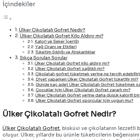
İçindekiler
Ülker Çikolatalı Gofret Nedir?
Ülker Çikolatalı Gofret Kilo Aldırır mı?
Kalori ve Şeker İçeriği
Yağ Oranı ve Etkileri
Tüketim Sıklığı ve Alışkanlıklar
Sıkça Sorulan Sorular
Ülker Çikolatalı Gofret kilo aldırır mı?
Ülker Çikolatalı Gofret sağlıklı mı?
Çikolatalı gofret tüketmek yerine ne tercih edebilir
Diyet yaparken Ülker Çikolatalı Gofret tüketilir mi?
Günde kaç adet Ülker Çikolatalı Gofret tüketmek sağ
Çocuklar için Ülker Çikolatalı Gofret zararlı mı?
Ülker Çikolatalı Gofret yerine daha düşük kalorili bir
Ülker Çikolatalı Gofret sporcular için uygun mu?
Ülker Çikolatalı Gofret Nedir?
Ülker Çikolatalı Gofret
, bisküvi ve çikolatanın lezzetli
oluşur. Ülker, yıllardır bu ürünle tüketicilerin beğenisin