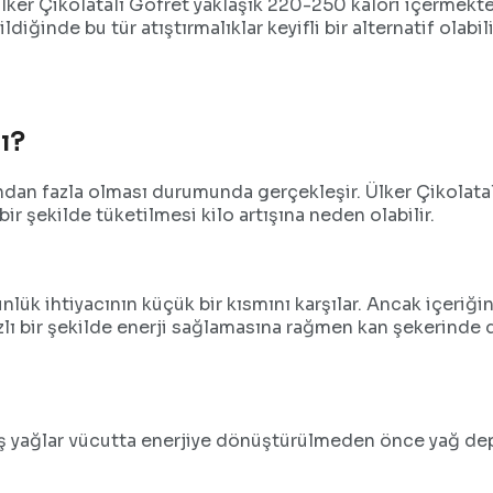
Ülker Çikolatalı Gofret yaklaşık 220-250 kalori içermekted
inde bu tür atıştırmalıklar keyifli bir alternatif olabilir
ı?
ndan fazla olması durumunda gerçekleşir. Ülker Çikolatalı
bir şekilde tüketilmesi kilo artışına neden olabilir.
günlük ihtiyacının küçük bir kısmını karşılar. Ancak içeriğ
 hızlı bir şekilde enerji sağlamasına rağmen kan şekerinde
ş yağlar vücutta enerjiye dönüştürülmeden önce yağ depo