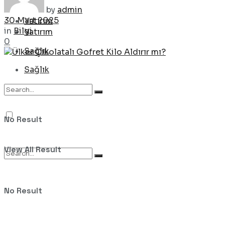
by
admin
30 Mart 2025
Yatırım
in
Bilgi
Yatırım
0
Sağlık
Sağlık
No Result
View All Result
No Result