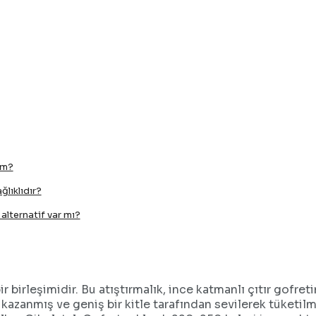
im?
lıklıdır?
 alternatif var mı?
 bir birleşimidir. Bu atıştırmalık, ince katmanlı çıtır gof
i kazanmış ve geniş bir kitle tarafından sevilerek tüketilm