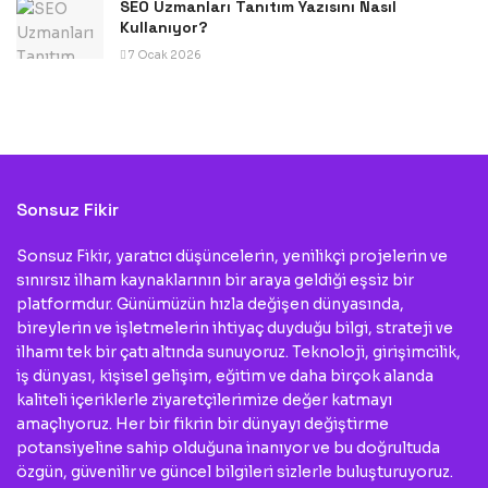
SEO Uzmanları Tanıtım Yazısını Nasıl
Kullanıyor?
7 Ocak 2026
Sonsuz Fikir
Sonsuz Fikir, yaratıcı düşüncelerin, yenilikçi projelerin ve
sınırsız ilham kaynaklarının bir araya geldiği eşsiz bir
platformdur. Günümüzün hızla değişen dünyasında,
bireylerin ve işletmelerin ihtiyaç duyduğu bilgi, strateji ve
ilhamı tek bir çatı altında sunuyoruz. Teknoloji, girişimcilik,
iş dünyası, kişisel gelişim, eğitim ve daha birçok alanda
kaliteli içeriklerle ziyaretçilerimize değer katmayı
amaçlıyoruz. Her bir fikrin bir dünyayı değiştirme
potansiyeline sahip olduğuna inanıyor ve bu doğrultuda
özgün, güvenilir ve güncel bilgileri sizlerle buluşturuyoruz.